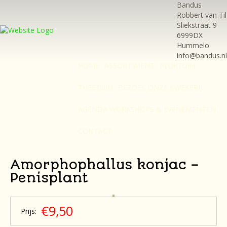
Bandus
Robbert van Til
Sliekstraat 9
6999DX
Hummelo
info@bandus.nl
HOME
ASSORTIMENT
PLUKTUIN
THEETUIN
BEZOEK ONZE KWEKERIJ
AGENDA WORKSHOPS & EVENEMENTEN
CONTACT
Amorphophallus konjac –
Penisplant
€9,50
Prijs: