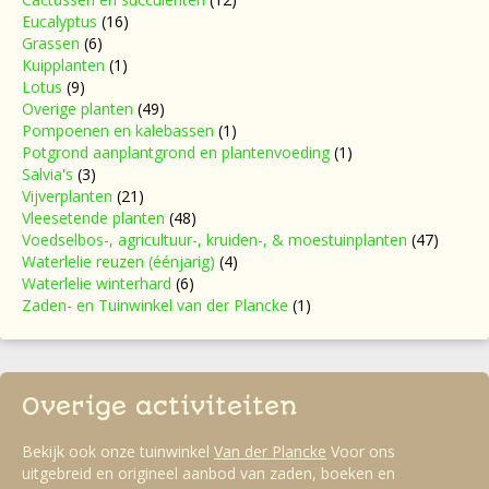
Eucalyptus
(16)
Grassen
(6)
Kuipplanten
(1)
Lotus
(9)
Overige planten
(49)
Pompoenen en kalebassen
(1)
Potgrond aanplantgrond en plantenvoeding
(1)
Salvia's
(3)
Vijverplanten
(21)
Vleesetende planten
(48)
Voedselbos-, agricultuur-, kruiden-, & moestuinplanten
(47)
Waterlelie reuzen (éénjarig)
(4)
Waterlelie winterhard
(6)
Zaden- en Tuinwinkel van der Plancke
(1)
Overige activiteiten
Bekijk ook onze tuinwinkel
Van der Plancke
Voor ons
uitgebreid en origineel aanbod van zaden, boeken en