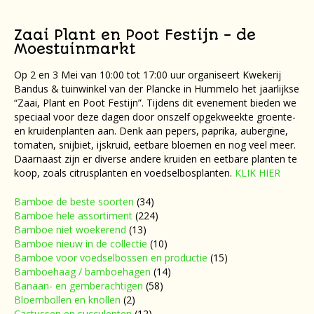
Zaai Plant en Poot Festijn - de
Moestuinmarkt
Op 2 en 3 Mei van 10:00 tot 17:00 uur organiseert Kwekerij
Bandus & tuinwinkel van der Plancke in Hummelo het jaarlijkse
“Zaai, Plant en Poot Festijn”. Tijdens dit evenement bieden we
speciaal voor deze dagen door onszelf opgekweekte groente-
en kruidenplanten aan. Denk aan pepers, paprika, aubergine,
tomaten, snijbiet, ijskruid, eetbare bloemen en nog veel meer.
Daarnaast zijn er diverse andere kruiden en eetbare planten te
koop, zoals citrusplanten en voedselbosplanten.
KLIK HIER
Bamboe de beste soorten
(34)
Bamboe hele assortiment
(224)
Bamboe niet woekerend
(13)
Bamboe nieuw in de collectie
(10)
Bamboe voor voedselbossen en productie
(15)
Bamboehaag / bamboehagen
(14)
Banaan- en gemberachtigen
(58)
Bloembollen en knollen
(2)
Cactussen en succulenten
(12)